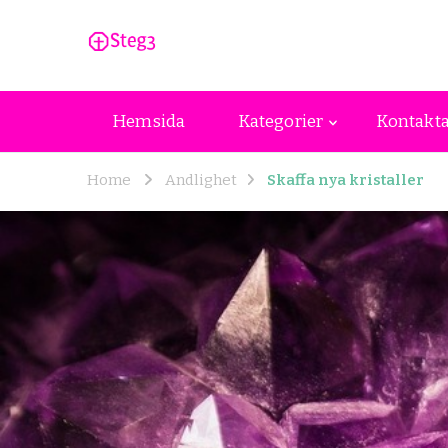
steg3.se
steg3.se – Allt du behöver veta om and
Hemsida
Kategorier
Kontakta
Home
Andlighet
Skaffa nya kristaller