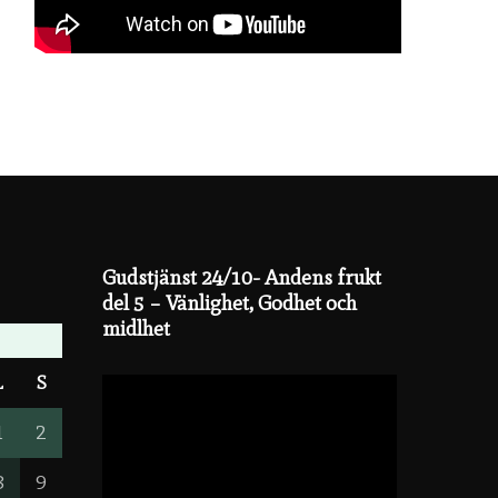
Gudstjänst 24/10- Andens frukt
del 5 – Vänlighet, Godhet och
midlhet
L
S
1
2
8
9