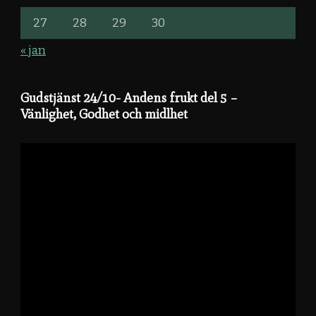
27
28
29
30
« jan
Gudstjänst 24/10- Andens frukt del 5 –
Vänlighet, Godhet och midlhet