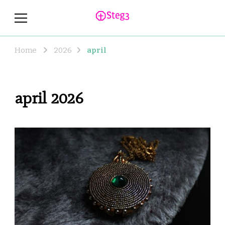
steg3.se
steg3.se – Allt du behöver veta om
andlighet och religion
Home
2026
april
april 2026