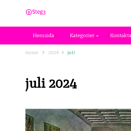
steg3.se
steg3.se – Allt du behöver veta om and
Hemsida
Kategorier
Kontakta
Home
2024
juli
juli 2024