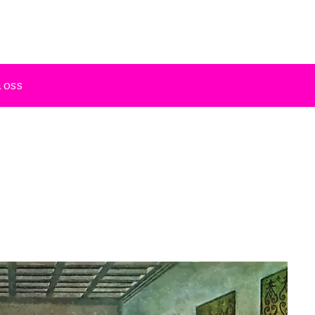
lighet och religion
 oss