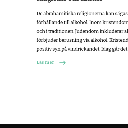
De abrahamitiska religionerna kan sägas 
förhållande till alkohol. Inom kristendo
och i traditionen. Judendom inkluderar a
förbjuder berusning via alkohol. Kriste
positiv syn på vindrickandet. Idag går det
Läs mer